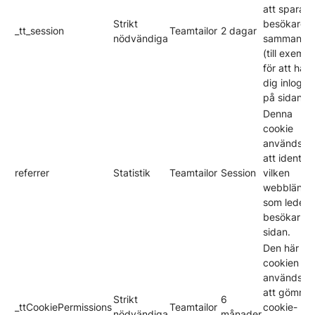
att spara e
Strikt
besökares
_tt_session
Teamtailor
2 dagar
nödvändiga
sammanha
(till exempe
för att hålla
dig inlogg
på sidan).
Denna
cookie
används fö
att identifi
referrer
Statistik
Teamtailor
Session
vilken
webblänk
som leder
besökarna t
sidan.
Den här
cookien
används fö
att gömma
Strikt
6
_ttCookiePermissions
Teamtailor
cookie-
nödvändiga
månader