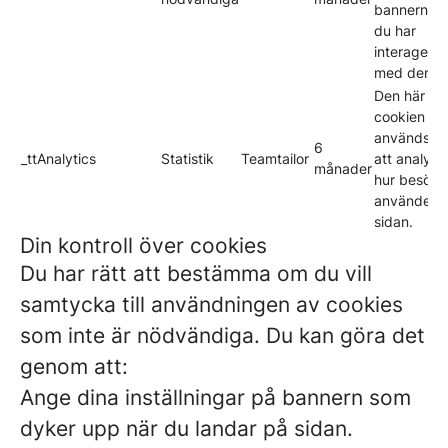
bannern nä
du har
interagerat
med den.
Den här
cookien
används fö
6
_ttAnalytics
Statistik
Teamtailor
att analyse
månader
hur besöka
använder
sidan.
Din kontroll över cookies
Du har rätt att bestämma om du vill
samtycka till användningen av cookies
som inte är nödvändiga. Du kan göra det
genom att:
Ange dina inställningar på bannern som
dyker upp när du landar på sidan.