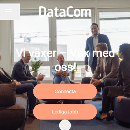
Dela sidan
KARRIÄRMENY
Vi växer – Väx med
oss!
Connecta
Lediga jobb
Skrolla för mer innehåll